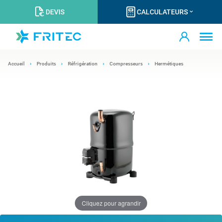
DEVIS
CALCULATEURS
Accueil
Produits
Réfrigération
Compresseurs
Hermétiques
Cliquez pour agrandir