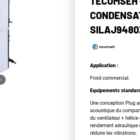
TECUMSEH 
CONDENSAT
SILAJ9480
Application :
Froid commercial.
r
Equipements standar
Une conception Plug an
acoustique du compart
du ventilateur + hélic
rendement aéraulique 
réduire les vibrations.