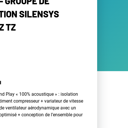
- GROUPE DE
ION SILENSYS
Z TZ
d
d Play « 100% acoustique » : isolation
iment compresseur + variateur de vitesse
e de ventilateur aérodynamique avec un
optimisé + conception de l’ensemble pour