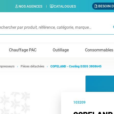
BESOIN D
NOS AGENCES
CATALOGUES
s
Chauffage PAC
Outillage
Consommables
presseurs
Pièces détachées
COPELAND - Cooling D3DS 3808645
103209