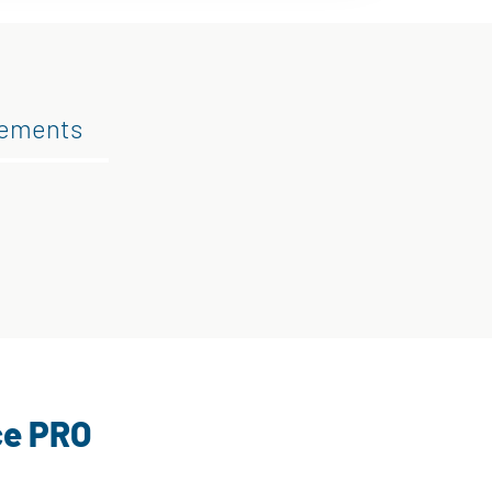
gements
ce PRO