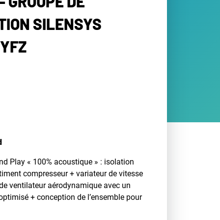
- GROUPE DE
ION SILENSYS
0YFZ
d
d Play « 100% acoustique » : isolation
iment compresseur + variateur de vitesse
e de ventilateur aérodynamique avec un
optimisé + conception de l’ensemble pour