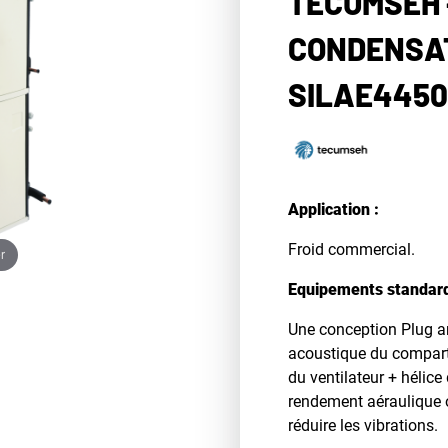
TECUMSEH 
CONDENSAT
SILAE445
Application :
Froid commercial.
r
Equipements standar
Une conception Plug an
acoustique du compart
du ventilateur + hélic
rendement aéraulique 
réduire les vibrations.