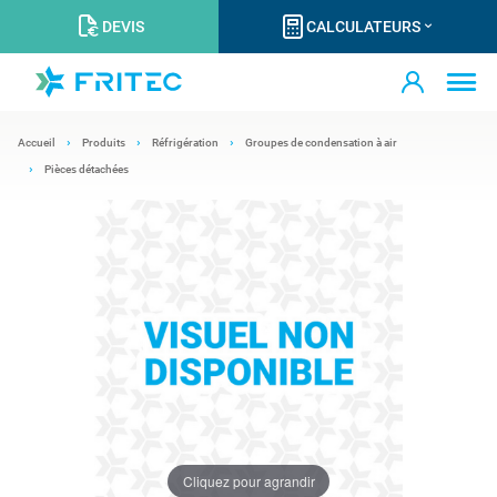
DEVIS
CALCULATEURS
Accueil
Produits
Réfrigération
Groupes de condensation à air
Pièces détachées
Cliquez pour agrandir