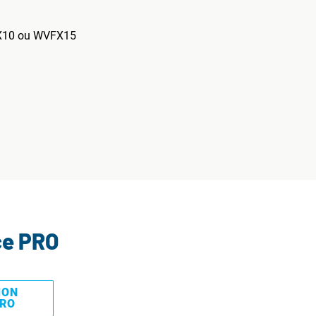
VFX10 ou WVFX15
ce PRO
MON
PRO