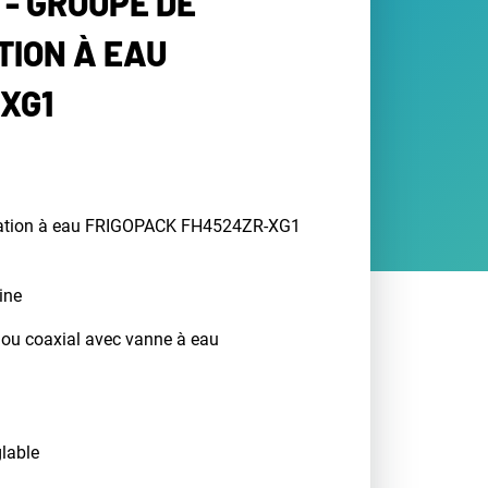
 - GROUPE DE
ION À EAU
XG1
sation à eau FRIGOPACK FH4524ZR-XG1
ine
 ou coaxial avec vanne à eau
lable