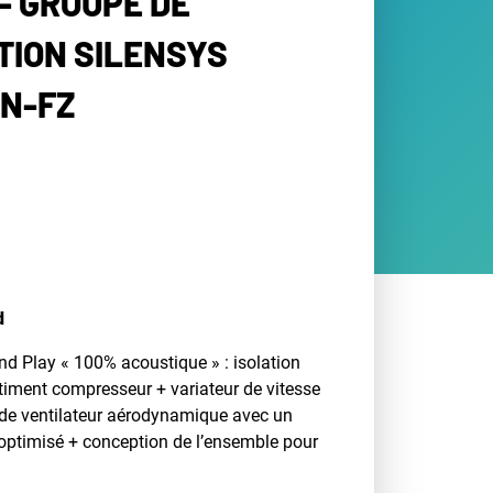
- GROUPE DE
ION SILENSYS
N-FZ
d
d Play « 100% acoustique » : isolation
iment compresseur + variateur de vitesse
e de ventilateur aérodynamique avec un
optimisé + conception de l’ensemble pour