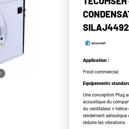
TECUMSEH 
CONDENSAT
SILAJ4492
Application :
Froid commercial.
r
Equipements standar
Une conception Plug an
acoustique du compart
du ventilateur + hélic
rendement aéraulique 
réduire les vibrations.