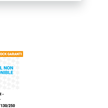
 -
r
130/250