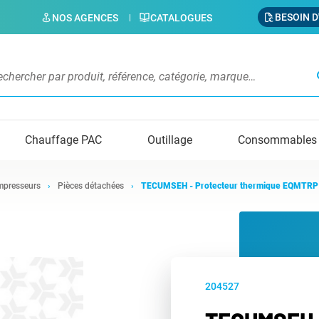
BESOIN D
NOS AGENCES
CATALOGUES
s
Chauffage PAC
Outillage
Consommables
presseurs
Pièces détachées
TECUMSEH - Protecteur thermique EQMTRP
204527