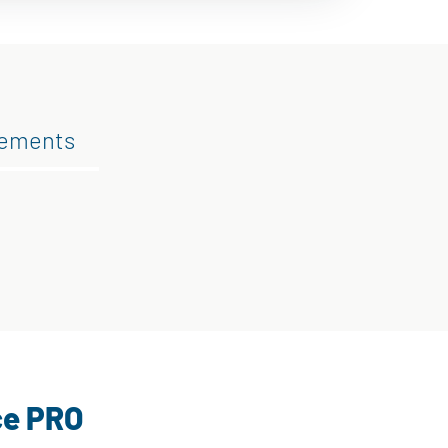
gements
ce PRO