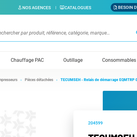
BESOIN D
NOS AGENCES
CATALOGUES
s
Chauffage PAC
Outillage
Consommables
presseurs
Pièces détachées
TECUMSEH - Relais de démarrage EQMTRP 
204599