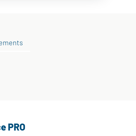
gements
ce PRO