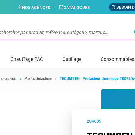
BESOIN D
NOS AGENCES
CATALOGUES
s
Chauffage PAC
Outillage
Consommables
presseurs
Pièces détachées
TECUMSEH - Protecteur thermique T0078/A
204685