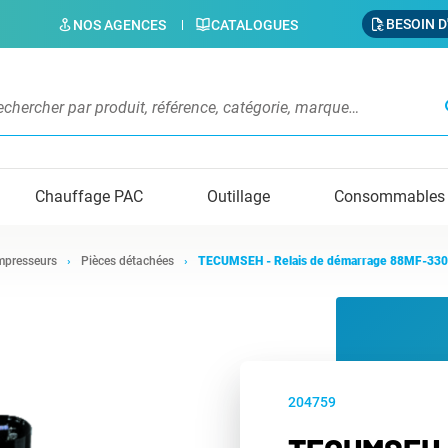
BESOIN D
NOS AGENCES
CATALOGUES
s
Chauffage PAC
Outillage
Consommables
presseurs
Pièces détachées
TECUMSEH - Relais de démarrage 88MF-33
204759