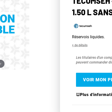
TECUMSEH 
1.50 L SAN
Réservois liquides.
+ de détails
Les titulaires d'un com
peuvent commander dir
r
VOIR MON PR
Plus d'informat