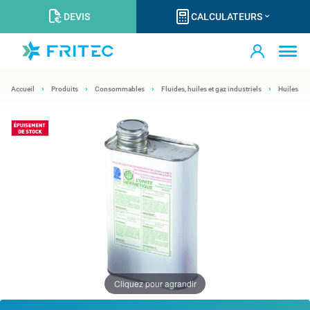
DEVIS
CALCULATEURS
Accueil
Produits
Consommables
Fluides, huiles et gaz industriels
Huiles
Cliquez pour agrandir