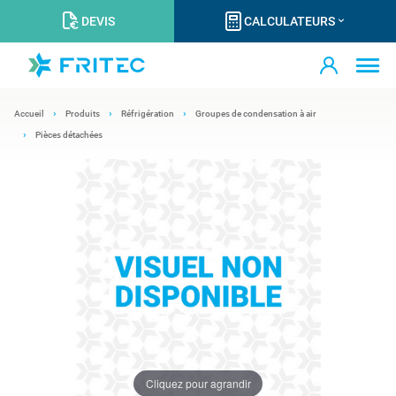
DEVIS
CALCULATEURS
Accueil
Produits
Réfrigération
Groupes de condensation à air
Pièces détachées
Cliquez pour agrandir