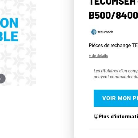
TECUMSEH 
B500/840
Pièces de rechange 
+ de détails
Les titulaires d'un com
peuvent commander dir
r
VOIR MON PR
Plus d'informat