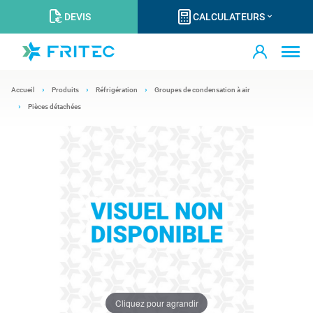
DEVIS
CALCULATEURS
Accueil
Produits
Réfrigération
Groupes de condensation à air
Pièces détachées
Cliquez pour agrandir