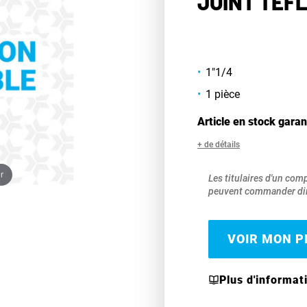
JOINT TÉFL
1"1/4
1 pièce
Article en stock garan
+ de détails
r
Les titulaires d'un com
peuvent commander dir
VOIR MON PR
Plus d'informat