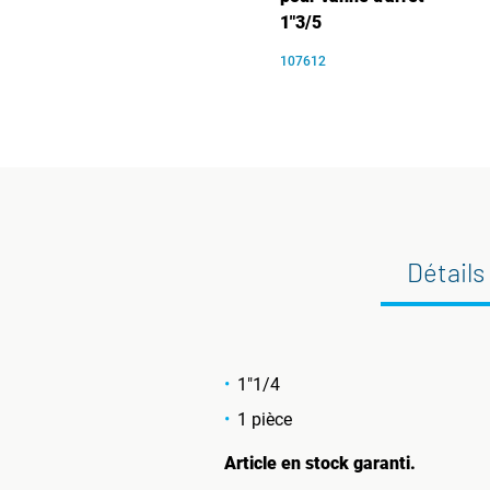
1"3/5
107612
Détails
1"1/4
1 pièce
Article en stock garanti.