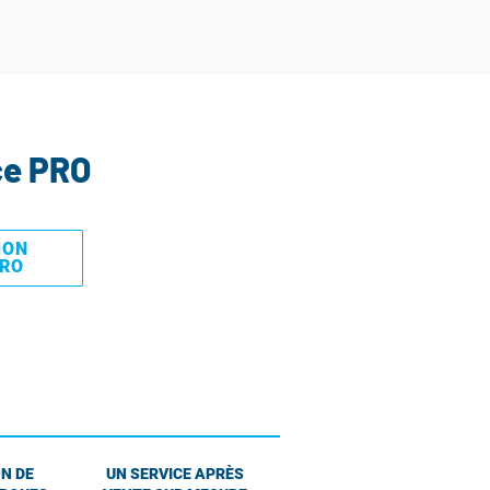
ce PRO
MON
PRO
N DE
UN SERVICE APRÈS