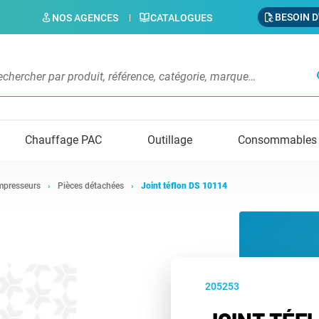
BESOIN D
NOS AGENCES
CATALOGUES
s
Chauffage PAC
Outillage
Consommables
presseurs
Pièces détachées
Joint téflon DS 10114
205253