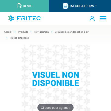
DEVIS
CALCULATEURS
Accueil
Produits
Réfrigération
Groupes de condensation à air
Pièces détachées
Cliquez pour agrandir