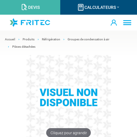
DEVIS
CALCULATEURS
Accueil
Produits
Réfrigération
Groupes de condensation à air
Pièces détachées
Cliquez pour agrandir