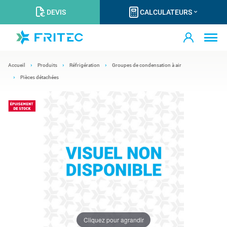
DEVIS
CALCULATEURS
Accueil
Produits
Réfrigération
Groupes de condensation à air
Pièces détachées
Cliquez pour agrandir