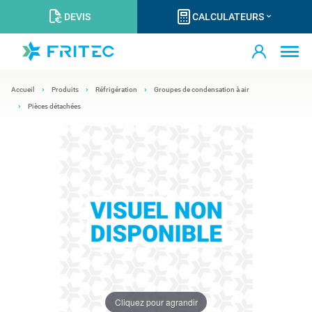
DEVIS
CALCULATEURS
Accueil
Produits
Réfrigération
Groupes de condensation à air
Pièces détachées
Cliquez pour agrandir