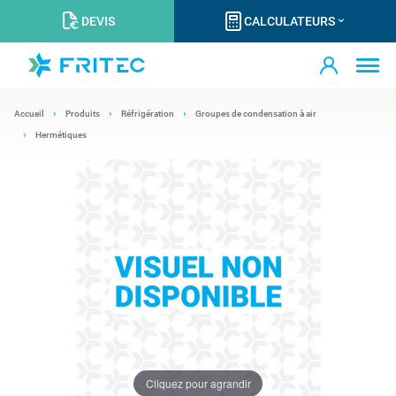
DEVIS
CALCULATEURS
Accueil
Produits
Réfrigération
Groupes de condensation à air
Hermétiques
Cliquez pour agrandir