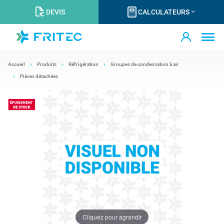
DEVIS
CALCULATEURS
Accueil
Produits
Réfrigération
Groupes de condensation à air
Pièces détachées
Cliquez pour agrandir