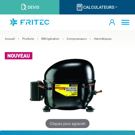
DEVIS
CALCULATEURS
Accueil
Produits
Réfrigération
Compresseurs
Hermétiques
Cliquez pour agrandir