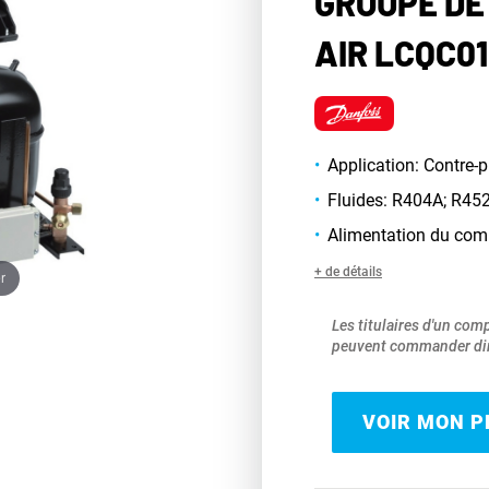
GROUPE DE
AIR LCQC0
Application: Contre-p
Fluides: R404A; R45
Alimentation du com
+ de détails
r
Les titulaires d'un com
peuvent commander dir
VOIR MON PR