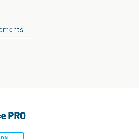
gements
ce PRO
MON