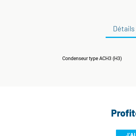
Détails
Condenseur type ACH3 (H3)
Profi
J’A