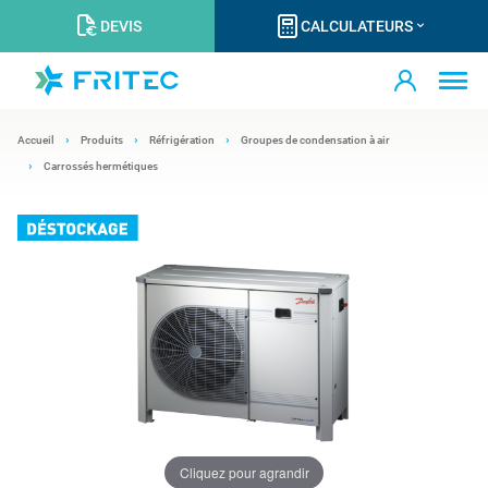
DEVIS
CALCULATEURS
Accueil
Produits
Réfrigération
Groupes de condensation à air
Carrossés hermétiques
Cliquez pour agrandir