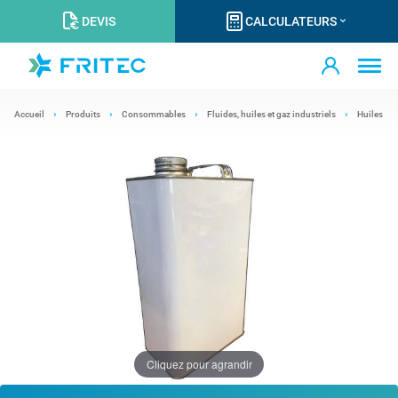
DEVIS
CALCULATEURS
Accueil
Produits
Consommables
Fluides, huiles et gaz industriels
Huiles
Cliquez pour agrandir