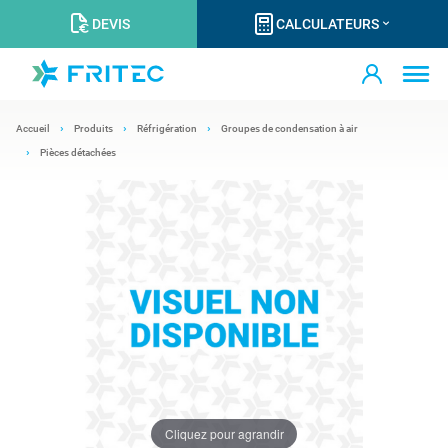
DEVIS
CALCULATEURS
Accueil
Produits
Réfrigération
Groupes de condensation à air
Pièces détachées
Cliquez pour agrandir