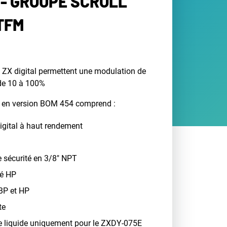
- GROUPE SCROLL
TFM
ZX digital permettent une modulation de
de 10 à 100%
 en version BOM 454 comprend :
igital à haut rendement
 sécurité en 3/8" NPT
té HP
BP et HP
te
de liquide uniquement pour le ZXDY-075E