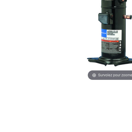
Survolez pour zoome