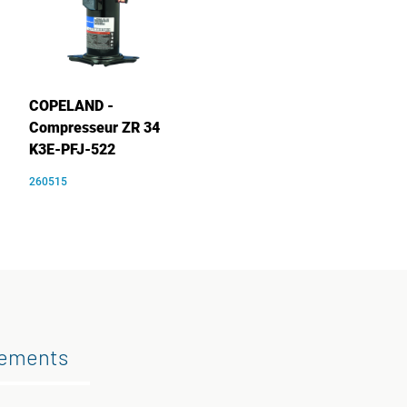
COPELAND -
Compresseur ZR 34
K3E-PFJ-522
260515
gements