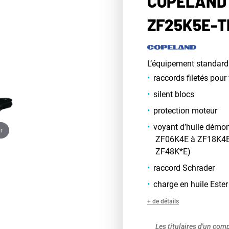
COPELAND 
ZF25K5E-T
L’équipement standard
raccords filetés pou
silent blocs
protection moteur
voyant d’huile démon
r
ZF06K4E à ZF18K4E,
ZF48K*E)
raccord Schrader
charge en huile Ester
+ de détails
Les titulaires d'un com