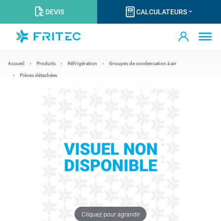
DEVIS
CALCULATEURS
Accueil
Produits
Réfrigération
Groupes de condensation à air
Pièces détachées
Cliquez pour agrandir