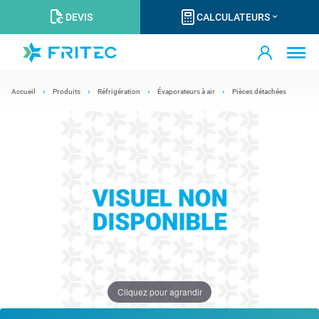
DEVIS
CALCULATEURS
Accueil
Produits
Réfrigération
Évaporateurs à air
Pièces détachées
Cliquez pour agrandir