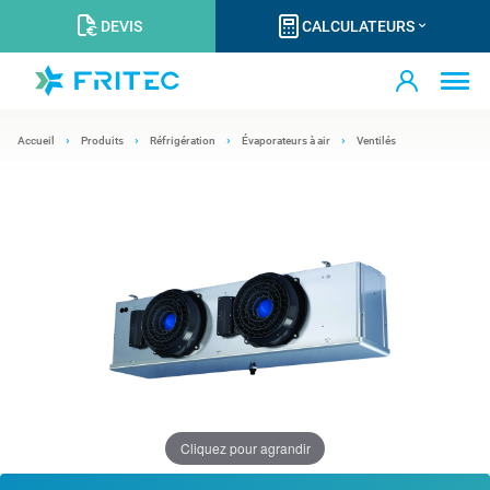
DEVIS
CALCULATEURS
Accueil
Produits
Réfrigération
Évaporateurs à air
Ventilés
Cliquez pour agrandir