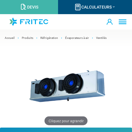
DEVIS
CALCULATEURS
Accueil
Produits
Réfrigération
Évaporateurs à air
Ventilés
Cliquez pour agrandir