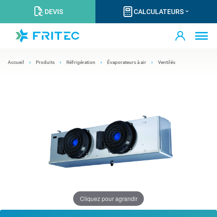
DEVIS
CALCULATEURS
Accueil
Produits
Réfrigération
Évaporateurs à air
Ventilés
Cliquez pour agrandir