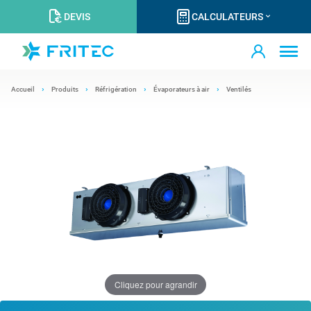
DEVIS
CALCULATEURS
Accueil
Produits
Réfrigération
Évaporateurs à air
Ventilés
Cliquez pour agrandir