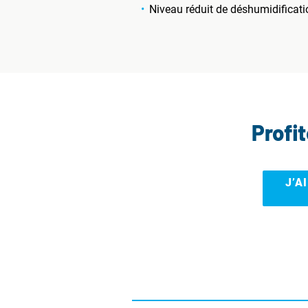
Niveau réduit de déshumidificati
Profi
J’A