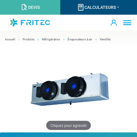
DEVIS
CALCULATEURS
Accueil
Produits
Réfrigération
Évaporateurs à air
Ventilés
Cliquez pour agrandir