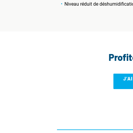
Niveau réduit de déshumidificati
Profi
J’A