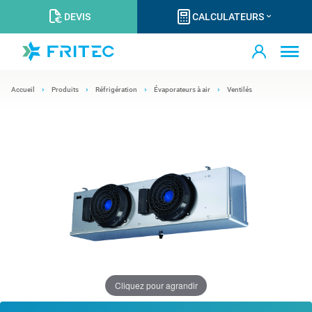
DEVIS
CALCULATEURS
Accueil
Produits
Réfrigération
Évaporateurs à air
Ventilés
Cliquez pour agrandir