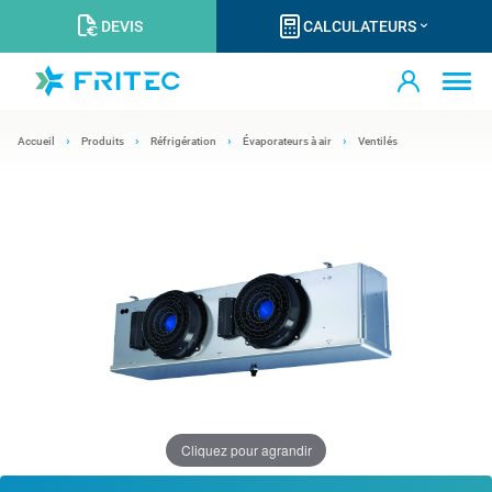
DEVIS
CALCULATEURS
Accueil
Produits
Réfrigération
Évaporateurs à air
Ventilés
Cliquez pour agrandir