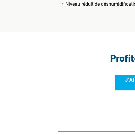
Niveau réduit de déshumidificati
Profi
J’A