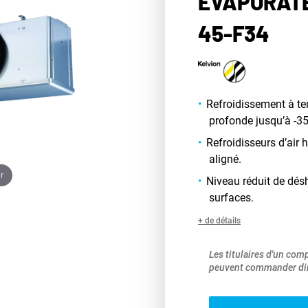
ÉVAPORATE
45-F34
Refroidissement à t
profonde jusqu’à -35
Refroidisseurs d’air
aligné.
r
Niveau réduit de dés
surfaces.
+ de détails
Les titulaires d'un com
peuvent commander dir