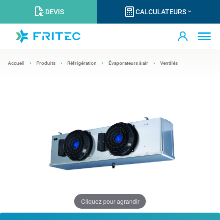
DEVIS
CALCULATEURS
Accueil
Produits
Réfrigération
Évaporateurs à air
Ventilés
Cliquez pour agrandir