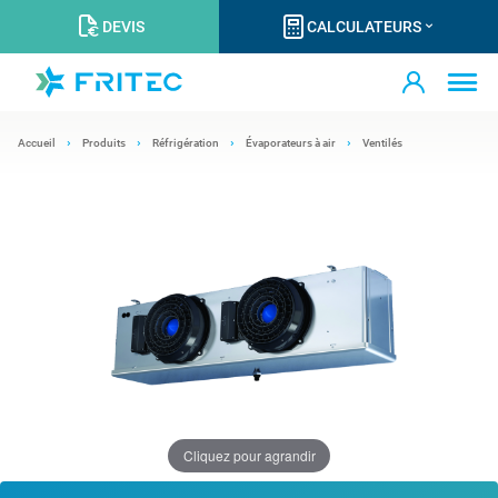
DEVIS
CALCULATEURS
Accueil
Produits
Réfrigération
Évaporateurs à air
Ventilés
Cliquez pour agrandir