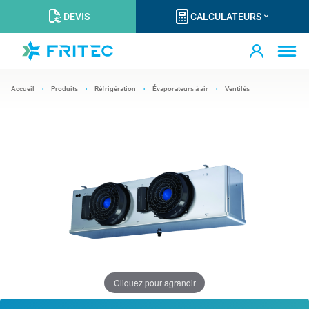
DEVIS
CALCULATEURS
Accueil
Produits
Réfrigération
Évaporateurs à air
Ventilés
Cliquez pour agrandir