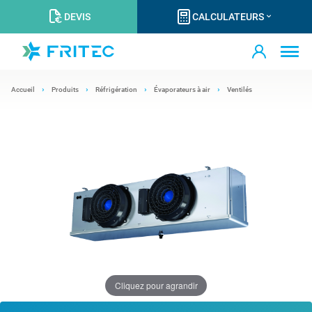
DEVIS
CALCULATEURS
Accueil
Produits
Réfrigération
Évaporateurs à air
Ventilés
Cliquez pour agrandir