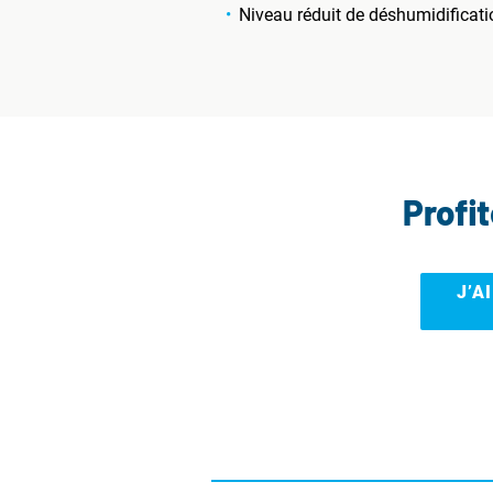
Niveau réduit de déshumidificati
Profi
J’A